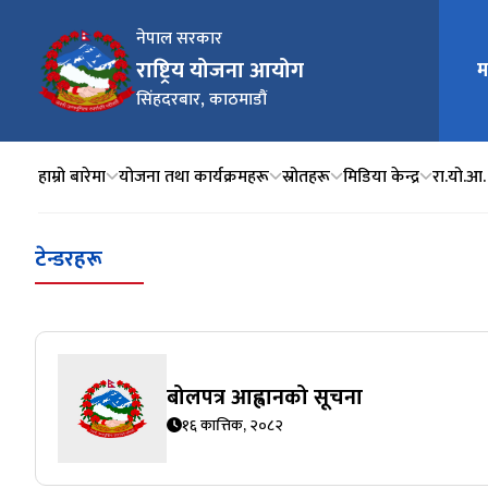
नेपाल सरकार
मुख्य न
राष्ट्रिय योजना आयोग
म
सिंहदरबार, काठमाडौं
हाम्रो बारेमा
योजना तथा कार्यक्रमहरू
स्रोतहरू
मिडिया केन्द्र
रा.यो.आ.
टेन्डरहरू
बोलपत्र आह्वानको सूचना
१६ कात्तिक, २०८२