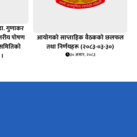
 डा. गुणाकर
स्तरीय पोषण
आयोगको साप्ताहिक वैठकको छलफल
क समितिको
तथा निर्णयहरू (२०८३-०३-३०)
 ।
३० असार, २०८३