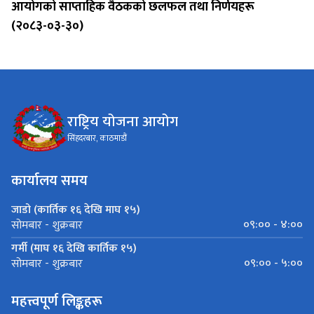
आयोगको साप्ताहिक वैठकको छलफल तथा निर्णयहरू
(२०८३-०३-३०)
राष्ट्रिय योजना आयोग
सिंहदरबार, काठमाडौं
कार्यालय समय
जाडो (कार्तिक १६ देखि माघ १५)
०९:०० - ४:००
सोमबार - शुक्रबार
गर्मी (माघ १६ देखि कार्तिक १५)
०९:०० - ५:००
सोमबार - शुक्रबार
महत्त्वपूर्ण लिङ्कहरू