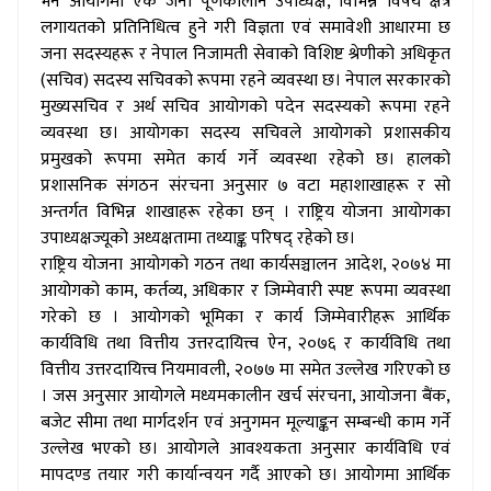
भने आयोगमा एक जना पूर्णकालीन उपाध्यक्ष, विभिन्न विषय क्षेत्र
लगायतको प्रतिनिधित्व हुने गरी विज्ञता एवं समावेशी आधारमा छ
जना सदस्यहरू र नेपाल निजामती सेवाको विशिष्ट श्रेणीको अधिकृत
(सचिव) सदस्य सचिवको रूपमा रहने व्यवस्था छ। नेपाल सरकारको
मुख्यसचिव र अर्थ सचिव आयोगको पदेन सदस्यको रूपमा रहने
व्यवस्था छ। आयोगका सदस्य सचिवले आयोगको प्रशासकीय
प्रमुखको रूपमा समेत कार्य गर्ने व्यवस्था रहेको छ। हालको
प्रशासनिक संगठन संरचना अनुसार ७ वटा महाशाखाहरू र सो
अन्तर्गत विभिन्न शाखाहरू रहेका छन् । राष्ट्रिय योजना आयोगका
उपाध्यक्षज्यूको अध्यक्षतामा तथ्याङ्क परिषद् रहेको छ।
राष्ट्रिय योजना आयोगको गठन तथा कार्यसञ्चालन आदेश, २०७४ मा
आयोगको काम, कर्तव्य, अधिकार र जिम्मेवारी स्पष्ट रूपमा व्यवस्था
गरेको छ । आयोगको भूमिका र कार्य जिम्मेवारीहरू आर्थिक
कार्यविधि तथा वित्तीय उत्तरदायित्त्व ऐन, २०७६ र कार्यविधि तथा
वित्तीय उत्तरदायित्त्व नियमावली, २०७७ मा समेत उल्लेख गरिएको छ
। जस अनुसार आयोगले मध्यमकालीन खर्च संरचना, आयोजना बैंक,
बजेट सीमा तथा मार्गदर्शन एवं अनुगमन मूल्याङ्कन सम्बन्धी काम गर्ने
उल्लेख भएको छ। आयोगले आवश्यकता अनुसार कार्यविधि एवं
मापदण्ड तयार गरी कार्यान्वयन गर्दै आएको छ। आयोगमा आर्थिक