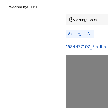
riri
one
Powered by
२४ फागुन, २०७३
A
A
1684477107_8.pdf.p