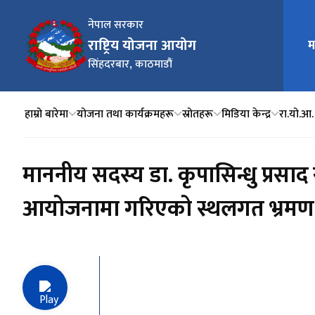
नेपाल सरकार
राष्ट्रिय योजना आयोग
मुख्य न
म
सिंहदरबार, काठमाडौं
हाम्रो बारेमा
योजना तथा कार्यक्रमहरू
स्रोतहरू
मिडिया केन्द्र
रा.यो.आ.
माननीय सदस्य डा‌. कृपासिन्धु प्रस
आयोजनामा गरिएको स्थलगत भ्रमण प