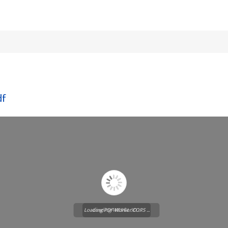
df
Loading PDF Worker CORS ...
Loading WEBGL 3D ...