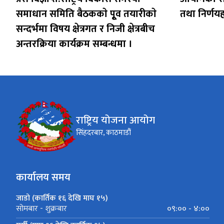
समाधान समिति बैठककाे पूृव तयारीकाे
तथा निर्णय
सन्दर्भमा विषय क्षेत्रगत र निजी क्षेत्रबीच
अन्तरक्रिया कार्यक्रम सम्बन्धमा ।
राष्ट्रिय योजना आयोग
सिंहदरबार, काठमाडौं
कार्यालय समय
जाडो (कार्तिक १६ देखि माघ १५)
०९:०० - ४:००
सोमबार - शुक्रबार