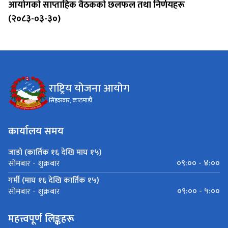
आयोगको साप्ताहिक वैठकको छलफल तथा निर्णयहरू
(२०८३-०३-३०)
राष्ट्रिय योजना आयोग
सिंहदरबार, काठमाडौं
कार्यालय समय
जाडो (कार्तिक १६ देखि माघ १५)
०९:०० - ४:००
सोमबार - शुक्रबार
गर्मी (माघ १६ देखि कार्तिक १५)
०९:०० - ५:००
सोमबार - शुक्रबार
महत्त्वपूर्ण लिङ्कहरू