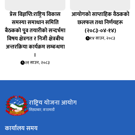
प्रेस विज्ञप्ति:राष्ट्रिय विकास
आयोगको साप्ताहिक वैठकको
समस्या समाधान समिति
छलफल तथा निर्णयहरू
बैठककाे पूृव तयारीकाे सन्दर्भमा
(२०८३-०४-१४)
विषय क्षेत्रगत र निजी क्षेत्रबीच
१४ साउन, २०८३
अन्तरक्रिया कार्यक्रम सम्बन्धमा
।
२१ साउन, २०८३
राष्ट्रिय योजना आयोग
सिंहदरबार, काठमाडौं
कार्यालय समय