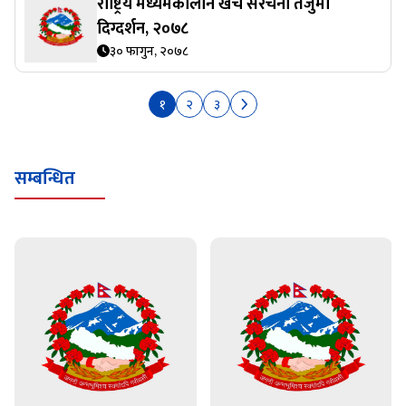
राष्ट्रिय मध्यमकालीन खर्च संरचना तर्जुमा
दिग्दर्शन, २०७८
३० फागुन, २०७८
१
२
३
सम्बन्धित