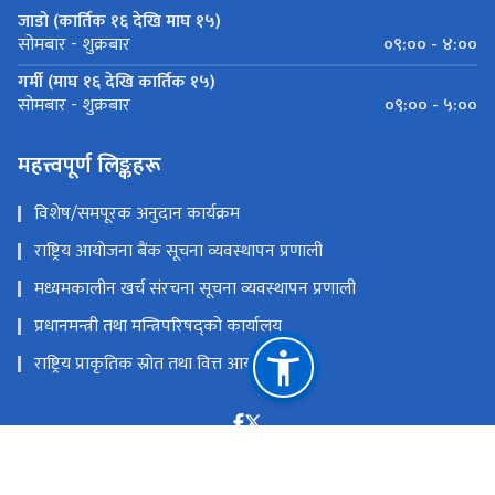
जाडो (कार्तिक १६ देखि माघ १५)
०९:०० - ४:००
सोमबार - शुक्रबार
गर्मी (माघ १६ देखि कार्तिक १५)
०९:०० - ५:००
सोमबार - शुक्रबार
महत्त्वपूर्ण लिङ्कहरू
विशेष/समपूरक अनुदान कार्यक्रम
राष्ट्रिय आयोजना बैंक सूचना व्यवस्थापन प्रणाली
मध्यमकालीन खर्च संरचना सूचना व्यवस्थापन प्रणाली
प्रधानमन्त्री तथा मन्त्रिपरिषद्को कार्यालय
राष्ट्रिय प्राकृतिक स्रोत तथा वित्त आयोग
सिंहदरबार, काठमाडौं
npc@npc.gov.np
‌९७७ - १- ४२११०३२(प्रशासन शाखा), ४२१११३२(सचिवज्यूको